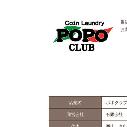
当
お
店舗名
ポポクラ
運営会社
有限会社
代表
西山 直