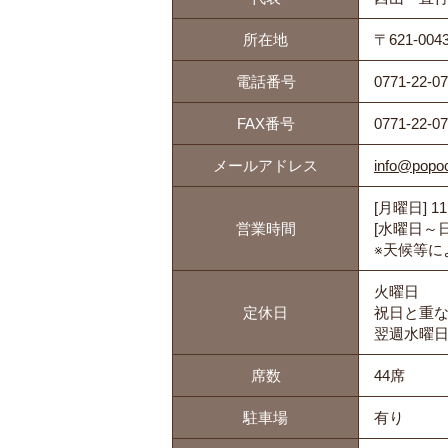
所在地
〒621-00
電話番号
0771-22-0
FAX番号
0771-22-0
メールアドレス
info@popoc
[月曜日] 11
営業時間
[水曜日～日曜
※天候等に
火曜日
定休日
祝日と重なる
翌週水曜
席数
44席
駐車場
有り