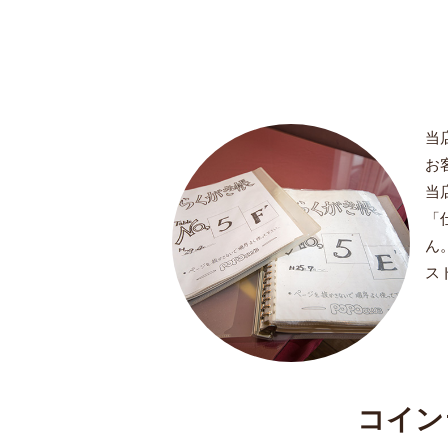
当
お
当
「
ん
ス
コイン