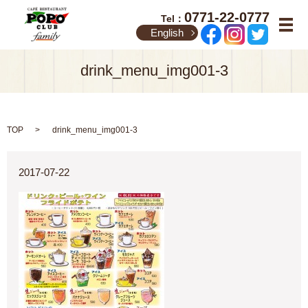
0771-22-0777
Tel：
メ
English
drink_menu_img001-3
TOP
drink_menu_img001-3
2017-07-22