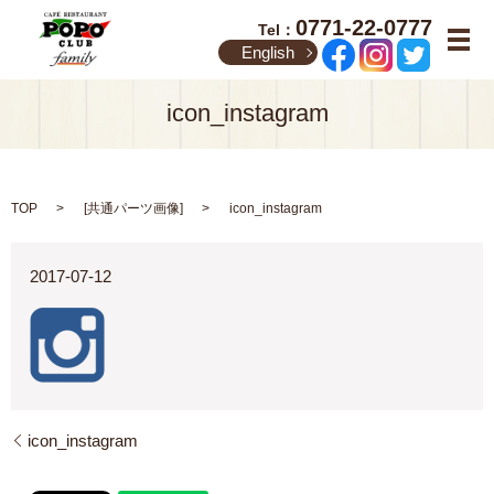
0771-22-0777
Tel：
メ
English
icon_instagram
TOP
[
共通パーツ画像
]
icon_instagram
2017-07-12
icon_instagram