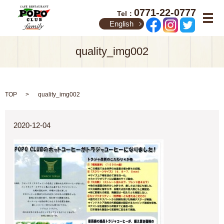
0771-22-0777
Tel：
メ
English
quality_img002
TOP
quality_img002
2020-12-04