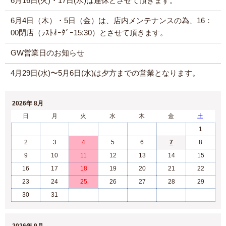
6月16日(火)・17日(水)は連休とさせて頂きます。
6月4日（木）・5日（金）は、店内メンテナンスの為、16：
00閉店（ﾗｽﾄｵｰﾀﾞｰ15:30）とさせて頂きます。
GW営業日のお知らせ
4月29日(水)〜5月6日(水)は夕方までの営業となります。
2026年 8月
日
月
火
水
木
金
土
1
2
3
4
5
6
7
8
9
10
11
12
13
14
15
16
17
18
19
20
21
22
23
24
25
26
27
28
29
30
31