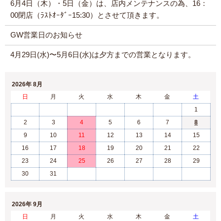
6月4日（木）・5日（金）は、店内メンテナンスの為、16：
00閉店（ﾗｽﾄｵｰﾀﾞｰ15:30）とさせて頂きます。
GW営業日のお知らせ
4月29日(水)〜5月6日(水)は夕方までの営業となります。
2026年 8月
日
月
火
水
木
金
土
1
2
3
4
5
6
7
8
9
10
11
12
13
14
15
16
17
18
19
20
21
22
23
24
25
26
27
28
29
30
31
2026年 9月
日
月
火
水
木
金
土